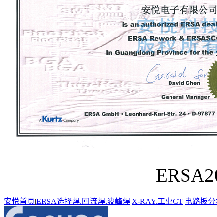
ERSA
安悦首页
|
ERSA选择焊.回流焊.波峰焊
|
X-RAY.工业CT
|
电路板分