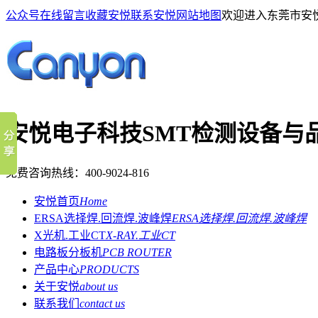
公众号
在线留言
收藏安悦
联系安悦
网站地图
欢迎进入东莞市安
安悦电子科技
SMT检测设备与
免费咨询热线：
400-9024-816
安悦首页
Home
ERSA选择焊.回流焊.波峰焊
ERSA选择焊.回流焊.波峰焊
X光机.工业CT
X-RAY.工业CT
电路板分板机
PCB ROUTER
产品中心
PRODUCTS
关于安悦
about us
联系我们
contact us