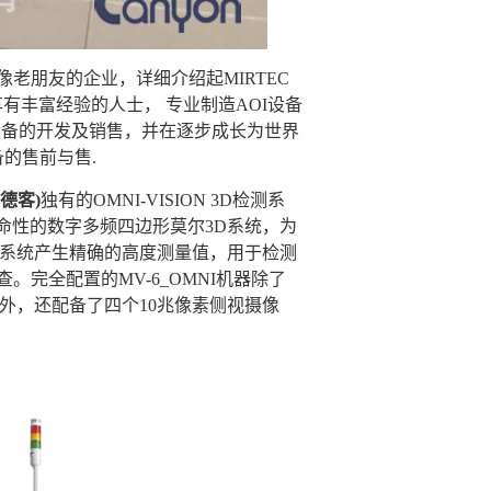
像老朋友的企业，详细介绍起
MIRTEC
有丰富经验的人士， 专业制造
AOI
设备
设备的开发及销售，并在逐步成长为世界
备的售前与售
.
美德客)
独有的
OMNI-VISION 3D
检测系
命性的数字多频四边形莫尔
3D
系统，为
系统产生精确的高度测量值，用于检测
查。完全配置的
MV-6_OMNI
机器除了
外，还配备了四个
10
兆像素侧视摄像