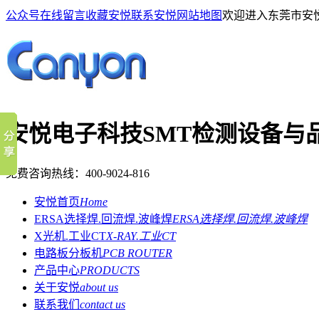
公众号
在线留言
收藏安悦
联系安悦
网站地图
欢迎进入东莞市安
安悦电子科技
SMT检测设备与
免费咨询热线：
400-9024-816
安悦首页
Home
ERSA选择焊.回流焊.波峰焊
ERSA选择焊.回流焊.波峰焊
X光机.工业CT
X-RAY.工业CT
电路板分板机
PCB ROUTER
产品中心
PRODUCTS
关于安悦
about us
联系我们
contact us