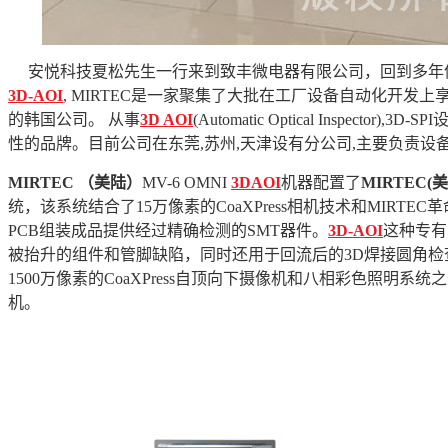
安悦科技夏松先生一行来到致丰微电器有限公司，回到多年
3D-AOI
, MIRTEC
是一家聚集了大批在工厂设备自动化开发上享
的韩国公司。 从事
3D AOI
(Automatic Optical Inspector),3D-SPI
性的品牌。目前公司在东莞
,
苏州
,
天津设有分公司
,
主要负责设
MIRTEC
（美陆）
MV-6 OMNI
3DAOI
机器配置了
MIRTEC(
统，该系统结合了
15
万像素的
CoaXPress
相机技术和
MIRTEC
革
PCB
组装成品提供经过精确检测的
SMT
器件。
3D-AOI
这种专有
被抬升的组件和管脚缺陷，同时还用于回流后的
3D
焊接圆角检
1500
万像素的
CoaXPress
自顶向下摄像机和八相彩色照明系统之
机。