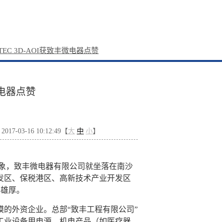
RTEC 3D-AOI获致丰微电器点赞
微电器点赞
7-03-16 10:12:49【
大
中
小
】
象，致丰微电器有限公司就坐落在南沙
发区、保税港区、高新技术产业开发区
础雄厚。
模的外资企业。总部“致丰工程有限公司”
工业设备用电源、机电产品（如医疗器