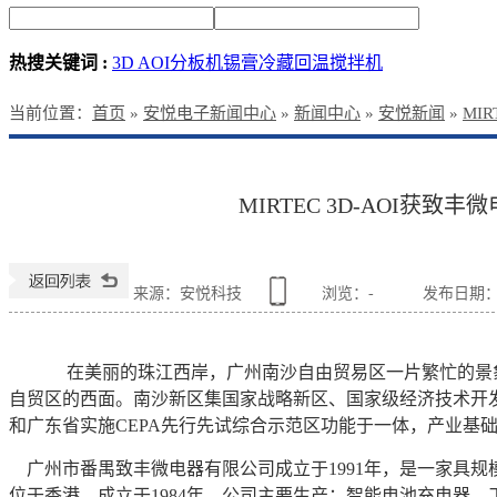
热搜关键词 :
3D AOI
分板机
锡膏冷藏回温搅拌机
当前位置
：
首页
»
安悦电子新闻中心
»
新闻中心
»
安悦新闻
»
MI
MIRTEC 3D-AOI获致丰
来源：安悦科技
浏览：
-
发布日期：201
在美丽的珠江西岸，广州南沙自由贸易区一片繁忙的景
自贸区的西面。南沙新区集国家战略新区、国家级经济技术开
和广东省实施
CEPA
先行先试综合示范区功能于一体，产业基
广州市番禺致丰微电器有限公司成立于
1991
年，是一家具规
位于香港，成立于
1984
年。公司主要生产：智能电池充电器、