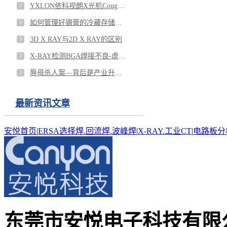
YXLON依科视朗X光机CougarEVO清晰检测制冷片TEC焊接空洞
如何管理好锡膏的冷藏存储回温搅拌？杜绝报废！
3D X RAY与2D X RAY的区别
X-RAY检测BGA焊接不良-虚焊、枕头效应、锡裂、短路等
辱母杀人案—背后是产业升级的寒意
最新资讯文章
安悦首页
|
ERSA选择焊.回流焊.波峰焊
|
X-RAY.工业CT
|
电路板分
东莞市安悦电子科技有限