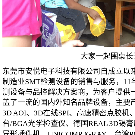
大家一起围桌长
东莞市安悦电子科技有限公司自成立以
制造业
检测设备的销售与服务，
SMT
11
测设备与品控解决方案商，为客户提供
盖了一流的国内外知名品牌设备，主要
、
在线
、高速精密点胶机
3D AOI
3D
SPI
台
光学检查仪、德国
锡膏
/BGA
REAL 3D
异形插件机、
、台湾
UNICOMP X-RAY
P