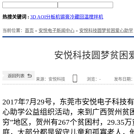
热搜关键词 :
3D AOI
分板机
锡膏冷藏回温搅拌机
当前位置
：
首页
»
安悦电子新闻中心
»
安悦科技圆梦贫困爱心助学
安悦科技圆梦贫困
来源：安悦科技
浏览：
-
发布日期：201
2017
年
7
月
29
号，东莞市安悦电子科技
心助学公益组织活动，来到广西贺州贫
穷
”
地区，贺州有
267
个贫困村，
29.35
万
庭，大部分都是留守儿童和孤寡老人，