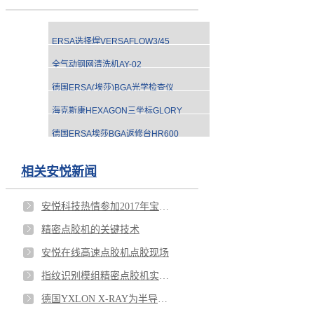
ERSA选择焊VERSAFLOW3/45
全气动钢网清洗机AY-02
德国ERSA(埃莎)BGA光学检查仪
海克斯康HEXAGON三坐标GLORY
德国ERSA埃莎BGA返修台HR600
相关安悦新闻
安悦科技热情参加2017年宝安马拉松
精密点胶机的关键技术
安悦在线高速点胶机点胶现场
指纹识别模组精密点胶机实际应用
德国YXLON X-RAY为半导体晶圆检测的首选设备