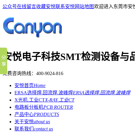
公众号
在线留言
收藏安悦
联系安悦
网站地图
欢迎进入东莞市安
安悦电子科技
SMT检测设备与
免费咨询热线：
400-9024-816
安悦首页
Home
ERSA选择焊.回流焊.波峰焊
ERSA选择焊.回流焊.波峰焊
X光机.工业CT
X-RAY.工业CT
电路板分板机
PCB ROUTER
产品中心
PRODUCTS
关于安悦
about us
联系我们
contact us