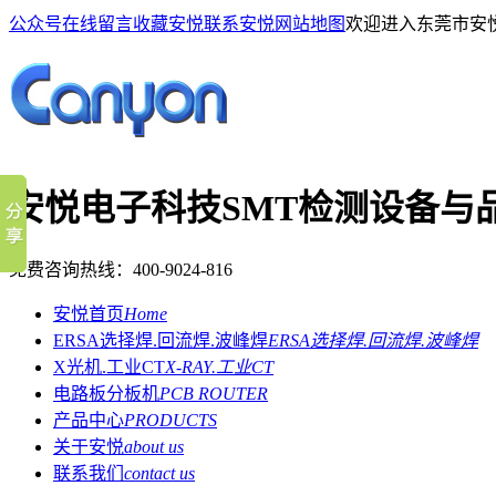
公众号
在线留言
收藏安悦
联系安悦
网站地图
欢迎进入东莞市安
安悦电子科技
SMT检测设备与
免费咨询热线：
400-9024-816
安悦首页
Home
ERSA选择焊.回流焊.波峰焊
ERSA选择焊.回流焊.波峰焊
X光机.工业CT
X-RAY.工业CT
电路板分板机
PCB ROUTER
产品中心
PRODUCTS
关于安悦
about us
联系我们
contact us