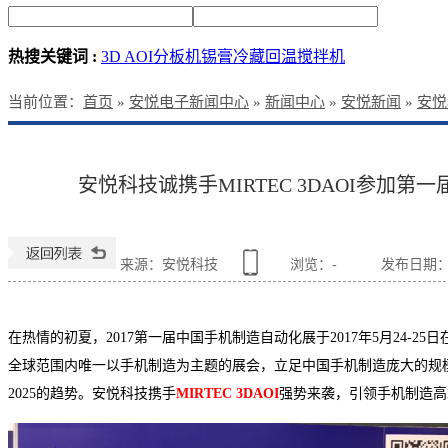
热搜关键词 :
3D AOI
分板机
锡膏冷藏回温搅拌机
当前位置
：
首页
»
安悦电子新闻中心
»
新闻中心
»
安悦新闻
»
安悦
安悦科技诚携手MIRTEC 3DAOI参加
来源：安悦科技
浏览：
-
发布日期：201
在热情的初夏，
2017
第一届中国手机制造自动化展于
2017
年
5
月
24-25
日
全球范围内唯一以手机制造为主题的展会，立足中国手机制造庞大的规
2025
的趋势。安悦科技携手
MIRTEC
3DAOI
强势来袭，引领手机制造高