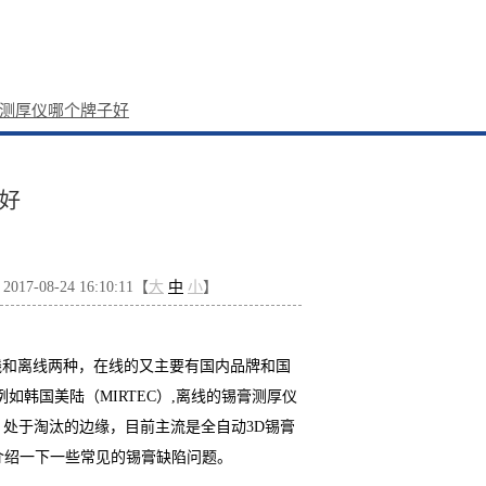
测厚仪哪个牌子好
好
7-08-24 16:10:11【
大
中
小
】
线和离线两种，在线的又主要有国内品牌和国
例如韩国美陆（
MIRTEC
）
,
离线的锡膏测厚仪
，处于淘汰的边缘，目前主流是全自动
3D
锡膏
介绍一下一些常见的锡膏缺陷问题。