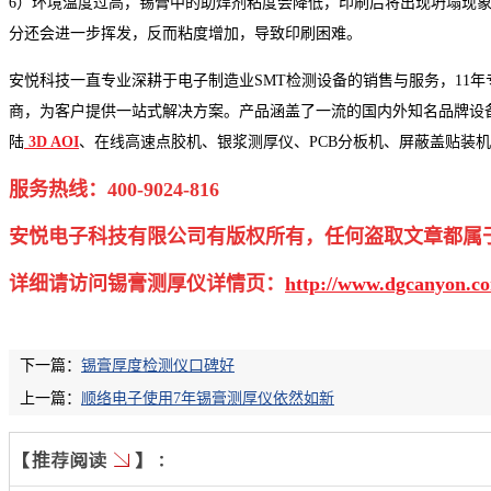
6）环境温度过高，锡膏中的助焊剂粘度会降低，印刷后将出现坍塌现
分还会进一步挥发，反而粘度增加，导致印刷困难。
安悦科技一直专业深耕于电子制造业
SMT
检测设备的销售与服务，
11
年
商，为客户提供一站式解决方案。产品涵盖了一流的国内外知名品牌设
陆
3D AOI
、在线高速点胶机、银浆测厚仪、
PCB
分板机、屏蔽盖贴装机
服务热线：
400-9024-816
安悦电子科技有限公司有版权所有，任何盗取文章都属
详细请访问
锡膏测厚仪
详情页：
http://www.dgcanyon.co
下一篇：
锡膏厚度检测仪口碑好
上一篇：
顺络电子使用7年锡膏测厚仪依然如新