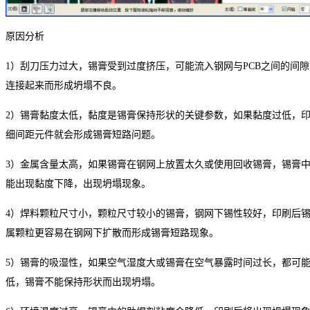
原因分析
1）刮刀压力过大，锡膏受到过度挤压，可能流入钢网与
PCB
之间的间隙
连接起来而形成坍塌不良。
2）锡膏黏度太低，黏度是锡膏保持形状的关键参数，如果黏度过低，
细间距元件就会形成锡膏短路问题。
3）金属含量太高，如果锡膏在钢网上放置太久或使用回收锡膏，锡膏
能出现黏度下降，出现坍塌现象。
4）焊料颗粒尺寸小，颗粒尺寸较小的锡膏，钢网下锡性较好，印刷后
属颗粒更容易在钢网下扩散而形成锡膏短路现象。
5）锡膏的吸湿性，如果空气湿度大或锡膏在空气暴露时间过长，都可
低，锡膏不能保持形状而出现坍塌。