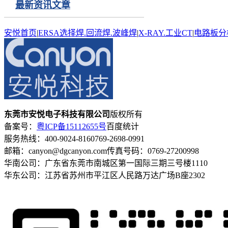
最新资讯文章
安悦首页
|
ERSA选择焊.回流焊.波峰焊
|
X-RAY.工业CT
|
电路板分
东莞市安悦电子科技有限公司
版权所有
备案号：
粤ICP备15112655号
百度统计
服务热线：400-9024-816
0769-2698-0991
邮箱：canyon@dgcanyon.com
传真号码：0769-27200998
华南公司：广东省东莞市南城区第一国际三期三号楼1110
华东公司：江苏省苏州市平江区人民路万达广场B座2302