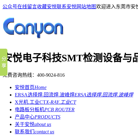
公众号
在线留言
收藏安悦
联系安悦
网站地图
欢迎进入东莞市安
安悦电子科技
SMT检测设备与
免费咨询热线：
400-9024-816
安悦首页
Home
ERSA选择焊.回流焊.波峰焊
ERSA选择焊.回流焊.波峰焊
X光机.工业CT
X-RAY.工业CT
电路板分板机
PCB ROUTER
产品中心
PRODUCTS
关于安悦
about us
联系我们
contact us