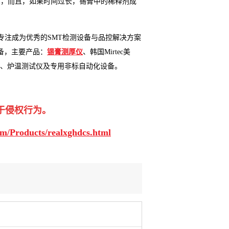
象，而且，如果时间过长，锡膏中的稀释剂成
专注成为优秀的
SMT
检测设备与品控解决方案
备，主要产品：
锡膏测厚仪
、
韩国
Mirtec
美
、炉温测试仪及专用非标自动化设备。
于侵权行为。
m/Products/realxghdcs.html