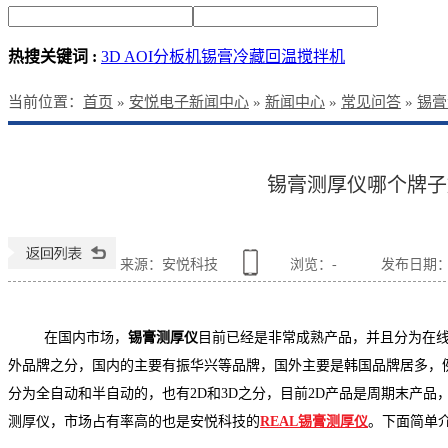
热搜关键词 :
3D AOI
分板机
锡膏冷藏回温搅拌机
当前位置
：
首页
»
安悦电子新闻中心
»
新闻中心
»
常见问答
»
锡膏
锡膏测厚仪哪个牌子
来源：安悦科技
浏览：
-
发布日期：201
在国内市场，
锡膏测厚仪
目前已经是非常成熟产品，并且分为在
外品牌之分，国内的主要有振华兴等品牌，国外主要是韩国品牌居多，
分为全自动和半自动的，也有
2D
和
3D
之分，目前
2D
产品是周期末产品
测厚仪，市场占有率高的也是安悦科技的
REAL
锡膏测厚仪
。下面简单