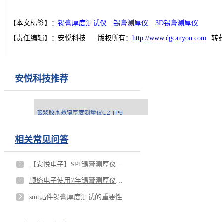
【本文标签】：
锡膏厚度测试仪
锡膏测厚仪
3D锡膏测厚仪
【责任编辑】：
安悦科技
版权所有：
http://www.dgcanyon.com
转
安悦科技推荐
银浆胶水薄膜厚度测量仪C2-TP6
相关常见问答
【安悦电子】SPI锡膏测厚仪的市场前景如何？
顺络电子使用7年锡膏测厚仪依然如新
smt贴件锡膏厚度测试的重要性