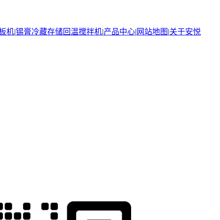
板机
|
锡膏冷藏存储回温搅拌机
|
产品中心
|
网站地图
|
关于安悦