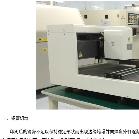
一、锡膏坍塌
印刷后的锡膏不足以保持稳定形状而出现边缘垮塌并向焊盘外侧逐