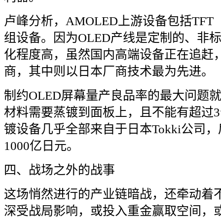
卢峰分析，
AMOLED
上游设备包括
TFT
组设备。因为
OLED
产线是定制的、非
化程度高，虽然国内高端设备正在追赶
商，其中则以日本厂商技术最为先进。
制约
OLED
屏幕量产良品率的最大问题
材料需要蒸镀到面板上，且不能有超过
3
镀设备几乎全部来自于日本
Tokki
公司，
1000
亿日元。
四、战场之外的战事
这场悄然进行的产业链暗战，还牵动着
深受战局影响，或投入重金赢取空间，