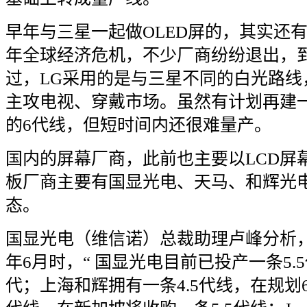
早年与三星一起做
OLED
屏的，其实还
年全球经济危机，不少厂商纷纷退出，
过，
LG
采用的是与三星不同的白光路线
主攻电视、穿戴市场。虽然有计划再建
的
6
代线，但短时间内还很难量产。
国内的屏幕厂商，此前也主要以
LCD
屏
板厂商主要有国显光电、天马、和辉光
态。
国显光电（维信诺）总裁助理卢峰分析
年
6
月时，
“
国显光电目前已投产一条
5.5
代；上海和辉拥有一条
4.5
代线，在规划