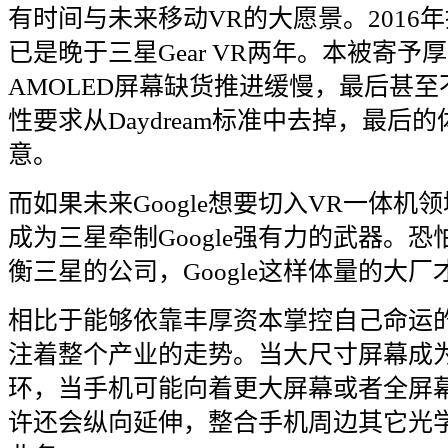
有时间与未来移动
VR
的大愿景。
2016
年
已是晚于三星
Gear VR
两年。本被寄予厚
AMOLED
屏幕缺货推进缓慢，最后甚至
性要求从
Daydream
标准中去掉，最后的
意。
而如果未来
Google
想要切入
VR
一体机领
成为三星牵制
Google
强有力的武器。恐
衡三星的公司，
Google
这样体量的大厂
相比于能够依靠丰厚资本掌控自己命运
注着整个产业的走势。当大尺寸屏幕成
环，当手机可能向着更大屏幕或者全屏
许还会纵向延伸，整合手机周边其它光