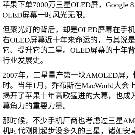
苹果下单
7000
万三星
OLED
屏，
Google 8
OLED
屏幕一时风光无限。
但聚光灯的背后，却是
OLED
屏幕在手
右
OLED
屏幕近十年来命运的，与其说
它、提升它的三星。
OLED
屏幕的十年
行业发展史。
2007
年，三星量产第一块
AMOLED
屏，
时。当年
1
月，乔布斯在
MacWorld
大会
揭开了苹果十年高歌猛进的大幕，也成
幕角力的重要力量。
那时候，不少手机厂商也考虑过三星
AM
机时代刚刚起步没多久的三星，诸如安