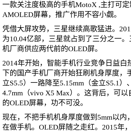
一款关注度极高的手机
MotoX ,
主打可定
AMOLED
屏幕，推广作用不容小觑。
凭借大屏攻势，三星继续高歌猛进。
201
为
10.04
亿部，三星就占到了三分之一。
机厂商供应两代前的
OLED
屏。
2014
年开始，智能手机行业竞争日益白
下的国产手机厂商开始狂刷机身厚度，
立
S5.5
）一路降至
5.15mm
（金立
S5.1
）
4.7mm
（
vivo X5 Max
）。这背后，可以
的
OLED
屏幕，功不可没。
现在，不把手机机身厚度做到
5mm
以内
在做手机。
OLED
屏随之走红。
2015
年