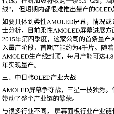
代线，在新加坡将收购一条
5.5
代线；
Jap
线
"
，
但短期内都很难推出量产的
OLED
如要具体到柔性
AMOLED
屏幕，情况或
士分析，目前柔性
AMOLED
屏幕进展方
2015
年第四季度，这家公司的首条量产
入量产阶段，首期产能约为
4
千片。随着
AMOLED
生产线封顶，每月产能可达
4.8
年实现量产。
三、中日韩
OLED
产业大战
AMOLED
屏幕争夺战，三星一枝独秀。
带动了整个产业链的繁荣。
与很多行业不同，
屏幕面板行业产业链