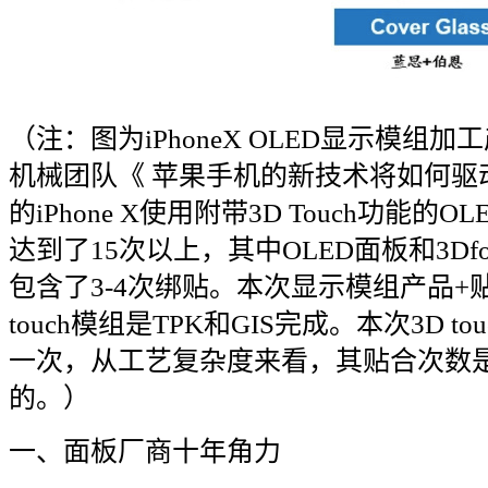
（注：图为
iPhoneX OLED
显示模组加工
机械团队《
苹果手机的新技术将如何驱
的
iPhone X
使用附带
3D Touch
功能的
OL
达到了
15
次以上，其中
OLED
面板和
3Dfo
包含了
3-4
次绑贴。本次显示模组产品
+
touch
模组是
TPK
和
GIS
完成。本次
3D tou
一次，从工艺复杂度来看，其贴合次数
的。）
一、面板厂商十年角力