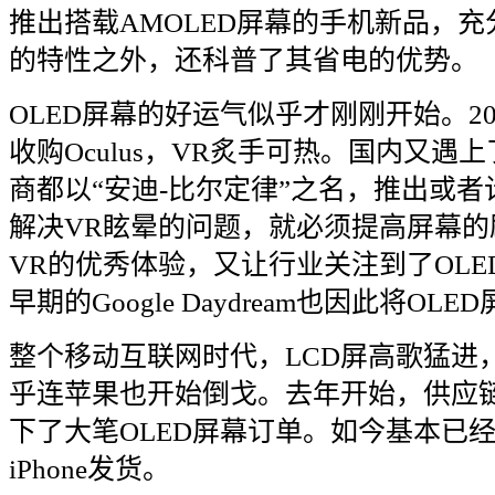
推出搭载
AMOLED
屏幕的手机新品，充
的特性之外，还科普了其省电的优势。
OLED
屏幕的好运气似乎才刚刚开始。
2
收购
Oculus
，
VR
炙手可热。国内又遇上
商都以
“
安迪
-
比尔定律
”
之名，推出或者
解决
VR
眩晕的问题，就必须提高屏幕的
VR
的优秀体验，又让行业关注到了
OLE
早期的
Google Daydream
也因此将
OLED
整个移动互联网时代，
LCD
屏高歌猛进
乎连苹果也开始倒戈。去年开始，供应
下了大笔
OLED
屏幕订单。如今基本已
iPhone
发货。