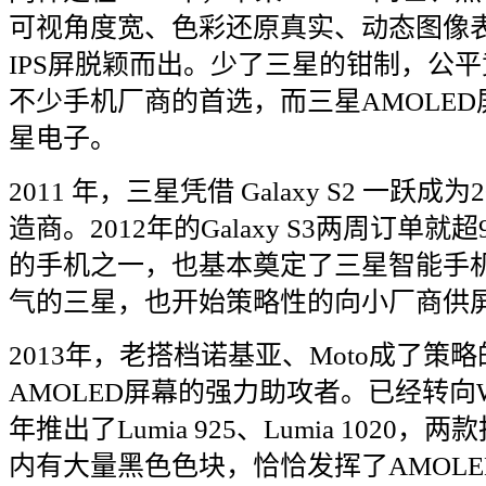
可视角度宽、色彩还原真实、动态图像
IPS
屏脱颖而出。少了三星的钳制，公平
不少手机厂商的首选，而三星
AMOLED
星电子。
2011
年，三星凭借
Galaxy S2
一跃成为
2
造商。
2012
年的
Galaxy S3
两周订单就超
的手机之一，也基本奠定了三星智能手
气的三星，也开始策略性的向小厂商供
2013
年，老搭档诺基亚、
Moto
成了策略
AMOLED
屏幕的强力助攻者。已经转向
年推出了
Lumia 925
、
Lumia 1020
，两款
内有大量黑色色块，恰恰发挥了
AMOLE