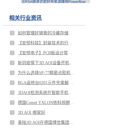
ERSA隧道式密封充氮波峰焊Powerflow
相关行业资讯
如何管理好锡膏的冷藏存储回温搅拌？杜绝报废！
【安悦科技】封装技术的行业应用前景
【安悦电子】PCB板设计常见问题，锡膏测厚仪又有什么作用？
新冠疫情下3D AOI设备开机前需注意的事项
为什么选择SP-77精密点胶机封装手机相机模组
BGA返修台0201元件完美解决方案
3DAOI检测系统在智能手机生产中的应用
德国Comet YXLON依科视朗X-RAY全新CT扫描技术，不切板就可测到BGA锡球裂痕.虚焊.枕头效应等各种缺陷
3D AOI 哪家好
美陆3D AOI在德国博世集团的超级应用