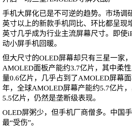
手机大屏化已是不可逆的趋势。市场调
英寸以上的新款手机同比、环比都呈现
英寸几乎成为行业主流屏幕尺寸。即使
i
动小屏手机回暖。
但大尺寸的
OLED
屏幕却只有三星一家
AMOLED
面板产能约
3.7
亿片，其中柔性
量
0.6
亿片，几乎占到了
AMOLED
屏幕面
年，全球
AMOLED
屏幕产能约
5.7
亿片，
5.5
亿片，仍然是垄断级表现。
OLED
屏粥少，但手机厂商僧多。中国
最
“
受伤
”
。