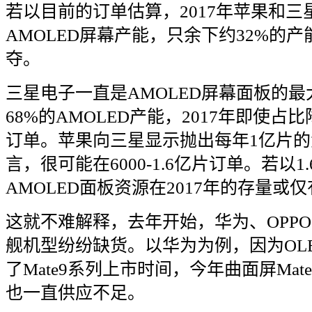
若以目前的订单估算，
2017
年苹果和三
AMOLED
屏幕产能，只余下约
32%
的产
夺。
三星电子一直是
AMOLED
屏幕面板的最
68%
的
AMOLED
产能，
2017
年即使占比
订单。苹果向三星显示抛出每年
1
亿片的
言，很可能在
6000-1.6
亿片订单。若以
1.
AMOLED
面板资源在
2017
年的存量或仅
这就不难解释，去年开始，华为、
OPPO
舰机型纷纷缺货。以华为为例，因为
OL
了
Mate9
系列上市时间，今年曲面屏
Mate
也一直供应不足。