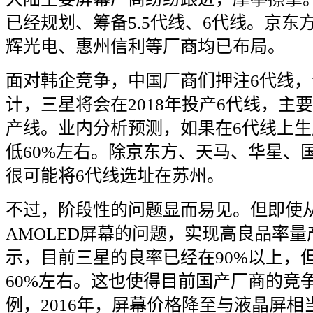
已经规划、筹备
5.5
代线、
6
代线。京东
辉光电、惠州信利等厂商均已布局。
面对韩企竞争，中国厂商们押注
6
代线，
计，三星将会在
2018
年投产
6
代线，主要
产线。业内分析预测，如果在
6
代线上生
低
60%
左右。除京东方、天马、华星、
很可能将
6
代线选址在苏州。
不过，阶段性的问题显而易见。但即使
AMOLED
屏幕的问题，实现高良品率量
示，目前三星的良率已经在
90%
以上，
60%
左右。这也使得目前国产厂商的竞
例，
2016
年，屏幕价格降至与液晶屏相