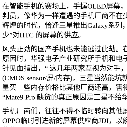
在智能手机的赛场上，手握
OLED
屏幕
判员，像华为一样遭遇的手机厂商不在
辉煌的时代，恰逢三星推出
Galaxy
系列
少
”
对
HTC
的屏幕的供应。
风头正劲的国产手机也未能逃过此劫。
原因时，华强电子产业研究所手机和电
针见血指出，
“
这几年两家互视为对手
(CMOS sensor/
屏
/
内存
)
，三星当然能坑
星买一些内存价格比其他厂商还高，害
“Mate9 Pro
缺货的真正原因是三星不给
手机厂商们，往往不得不临时转向其他
OPPO
临时引进新的屏幕供应商
JDI
，以