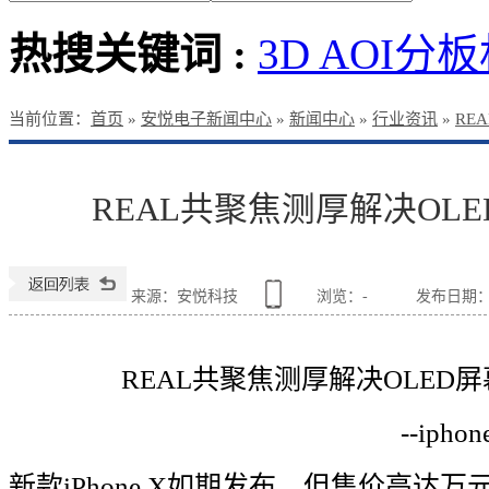
热搜关键词 :
3D AOI
分板
当前位置
：
首页
»
安悦电子新闻中心
»
新闻中心
»
行业资讯
»
RE
REAL共聚焦测厚解决OL
来源：安悦科技
浏览：
-
发布日期：201
REAL
共聚焦测厚解决
OLED
屏
--iphon
新款
iPhone X
如期发布，但售价高达万