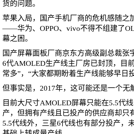
货的问题。
苹果入局，国产手机厂商的危机感随之
——
华为、
OPPO
、
vivo
不得不组建了
O
幕之困。
国产屏幕面板厂商京东方高级副总裁张
6
代
AMOLED
生产线主厂房已封顶，目
常多
”
，
“
大家都期盼着生产线能够早日
但事实是，
2017
年，这可能还是一个无
目前大尺寸
AMOLED
屏幕只能在
5.5
代线
产，但拥有产线且已投产的供应商却只
5.5
代线外，三星
6
代线也有部分投产，
基础上转成量产线。