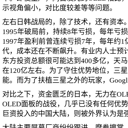
示视角偏小，对比度较差等等问题。
左右日韩战局的，除了技术，还有资本
1995
年破局前，持续
8
年亏损，每年亏损
1997
年盈利前曾连续亏损
7
年，每年约
1
代，成本还在不断飙升。有业内人士预
东方投资总额很可能达到
400
多亿，天马
在
120
亿左右。为了守住优势地位，三星
能。而为了扶植三星之外的玩家，
Googl
对比之下，资金匮乏的日本，无力在
OL
OLED
面板的战役，几乎已没有任何优
巨资投入的中国大陆，则被外界认为是
大陆主要屏幕厂商纷纷跟进，摩拳擦掌