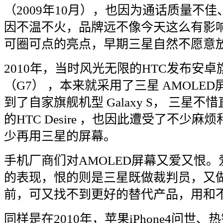
（
2009
年
10
月），也因为通话质量不佳
因不温不火，品牌远不像今天这么有影
可圈可点的亮点，早期三星自然不愿意
2010
年，当时风光无限的
HTC
发布安卓
（
G7
）
，本来就采用了三星
AMOLED
到了自家旗舰机型
Galaxy S
，
三星不惜
的
HTC Desire
，也因此遭受了不少麻烦
少再用三星的屏幕。
手机厂商们对
AMOLED
屏幕又爱又恨。
的表现，恨的则是三星既做裁判员，又
前，可又找不到更好的替代产品，用和
同样是在
2010
年，苹果
iPhone4
问世、热